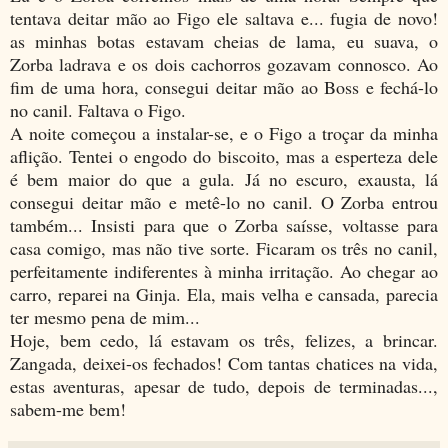
tentava deitar mão ao Figo ele saltava e... fugia de novo!
as minhas botas estavam cheias de lama, eu suava, o
Zorba ladrava e os dois cachorros gozavam connosco. Ao
fim de uma hora, consegui deitar mão ao Boss e fechá-lo
no canil. Faltava o Figo.
A noite começou a instalar-se, e o Figo a troçar da minha
aflição. Tentei o engodo do biscoito, mas a esperteza dele
é bem maior do que a gula. Já no escuro, exausta, lá
consegui deitar mão e metê-lo no canil. O Zorba entrou
também... Insisti para que o Zorba saísse, voltasse para
casa comigo, mas não tive sorte. Ficaram os três no canil,
perfeitamente indiferentes à minha irritação. Ao chegar ao
carro, reparei na Ginja. Ela, mais velha e cansada, parecia
ter mesmo pena de mim...
Hoje, bem cedo, lá estavam os três, felizes, a brincar.
Zangada, deixei-os fechados! Com tantas chatices na vida,
estas aventuras, apesar de tudo, depois de terminadas...,
sabem-me bem!