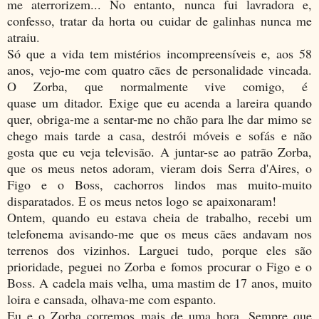
me aterrorizem... No entanto, nunca fui lavradora e,
confesso, tratar da horta ou cuidar de galinhas nunca me
atraiu.
Só que a vida tem mistérios incompreensíveis e, aos 58
anos, vejo-me com quatro cães de personalidade vincada.
O Zorba, que normalmente vive comigo, é
quase
um
ditador. Exige que eu acenda a lareira quando
quer, obriga-me a sentar-me no chão para lhe dar mimo se
chego mais tarde a casa, destrói móveis e sofás e não
gosta que eu veja televisão. A juntar-se ao patrão Zorba,
que os meus netos adoram, vieram dois Serra d'Aires, o
Figo e o Boss, cachorros lindos mas muito-muito
disparatados. E os meus netos logo se apaixonaram!
Ontem, quando eu estava cheia de trabalho, recebi um
telefonema avisando-me que os meus cães andavam nos
terrenos dos vizinhos. Larguei tudo, porque eles são
prioridade, peguei no Zorba e fomos procurar o Figo e o
Boss. A cadela mais velha, uma mastim de 17 anos, muito
loira e cansada, olhava-me com espanto.
Eu e o Zorba corremos mais de uma hora. Sempre que